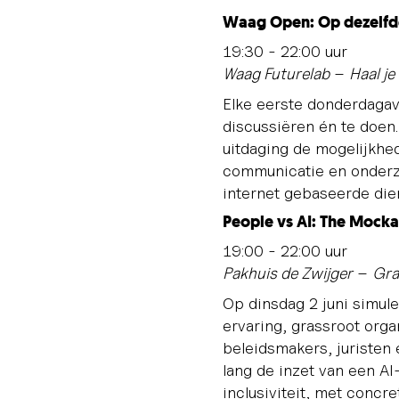
Waag Open: Op dezelfde
19:30 - 22:00 uur
Waag Futurelab
–
Haal je
Elke eerste donderdaga
discussiëren én te doen.
uitdaging de mogelijkhe
communicatie en onderzoe
internet gebaseerde die
People vs AI: The Mocka
19:00 - 22:00 uur
Pakhuis de Zwijger
–
Gra
Op dinsdag 2 juni simu
ervaring, grassroot orga
beleidsmakers, juriste
lang de inzet van een AI
inclusiviteit, met concr