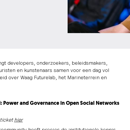
gt developers, onderzoekers, beleidsmakers,
uristen en kunstenaars samen voor een dag vol
eid over Waag Futurelab, het Marineterrein en
AI: Power and Governance in Open Social Networks
 ticket
hier
community heeft precies de institutionele kennis