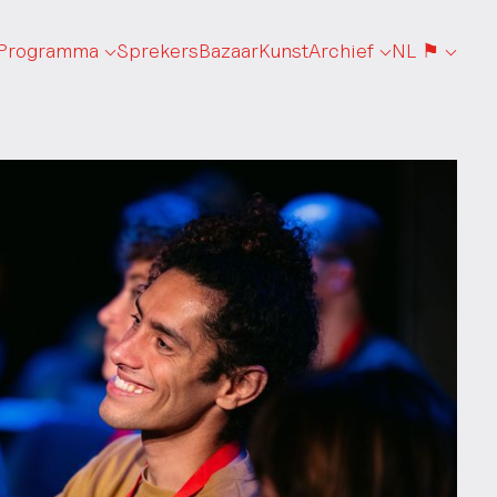
Programma
Sprekers
Bazaar
Kunst
Archief
NL ⚑