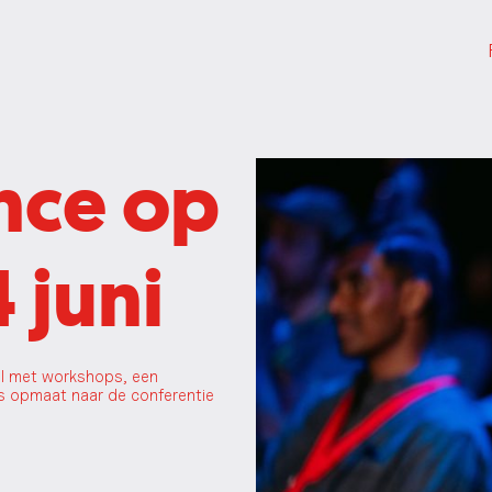
nce op
 juni
ol met workshops, een
 opmaat naar de conferentie