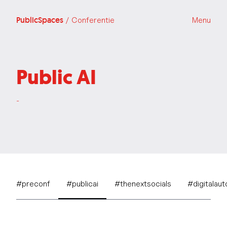
PublicSpaces
/ Conferentie
Menu
Public AI
-
#preconf
#publicai
#thenextsocials
#digitalau