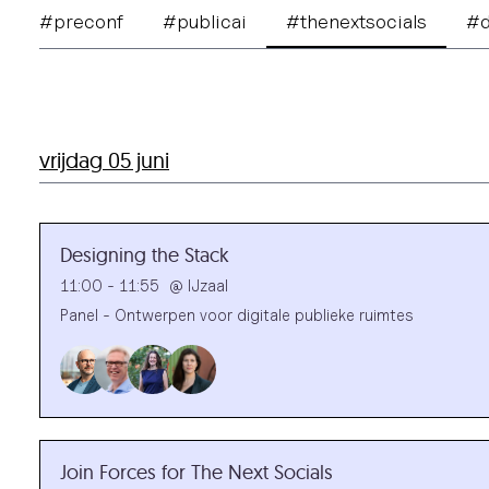
#preconf
#publicai
#thenextsocials
#d
vrijdag 05 juni
Designing the Stack
11:00 - 11:55
@
IJzaal
Panel - Ontwerpen voor digitale publieke ruimtes
Join Forces for The Next Socials