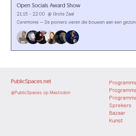
Open Socials Award Show
21:15 - 22:00
@
Grote Zaal
Ceremonie — De pioniers vieren die bouwen aan een gezond
PublicSpaces.net
Programma
Programma
@PublicSpaces op Mastodon
Programma
Sprekers
Bazaar
Kunst