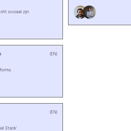
ht sociaal zijn
b
(EN)
tforms
(EN)
al Stack'