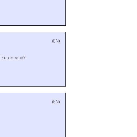
(EN)
en Europeana?
(EN)