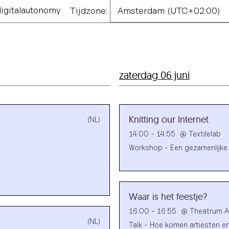
igitalautonomy
Tijdzone:
zaterdag 06 juni
Knitting our Internet
(NL)
14:00 - 14:55
@
Textilelab
Workshop - Een gezamenlijke 
Waar is het feestje?
16:00 - 16:55
@
Theatrum 
(NL)
Talk - Hoe komen artiesten en