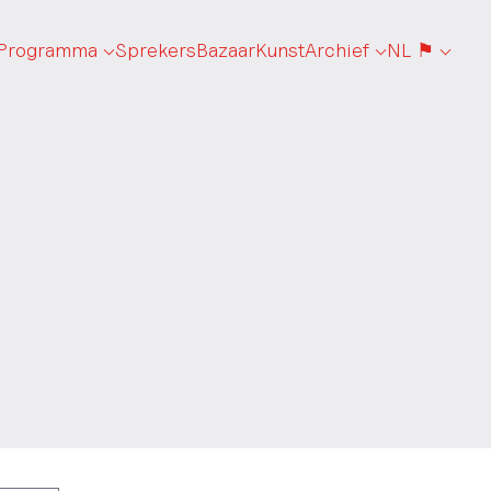
Programma
Sprekers
Bazaar
Kunst
Archief
NL ⚑