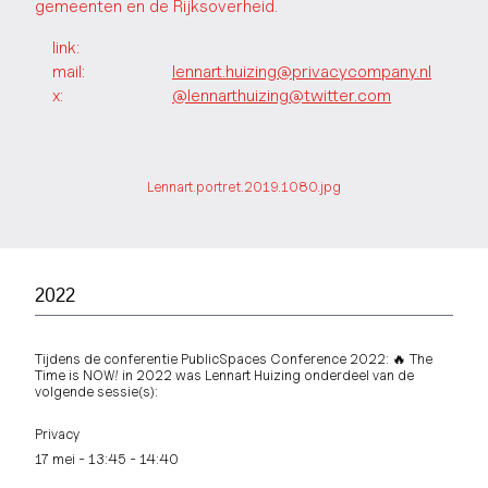
gemeenten en de Rijksoverheid.
link
:
mail:
lennart.huizing@privacycompany.nl
x:
@lennarthuizing@twitter.com
Lennart.portret.2019.1080.jpg
2022
Tijdens de conferentie PublicSpaces Conference 2022: 🔥 The
Time is NOW! in 2022 was Lennart Huizing onderdeel van de
volgende sessie(s):
Privacy
17 mei - 13:45 - 14:40