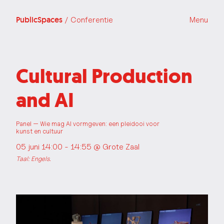
PublicSpaces
/ Conferentie
Menu
Cultural Production
and AI
Panel — Wie mag AI vormgeven: een pleidooi voor
kunst en cultuur
05 juni 14:00 - 14:55 @
Grote Zaal
Taal: Engels.