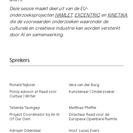
Deze sessie maakt deel uit van de EU-
onderzoeksprojecten
HAMLET
,
EXCENTRIC
en
KINETIKA
,
die de voorwaarden onderzoeken waaronder de
culturele en creatieve industrie kan worden versterkt
door AI en samenwerking.
Sprekers
Ronald Nijboer
Vera van der Burg
Policy advisor at Raad voor
Kunstenaar | Onderzoeker
Cultuur | Writer
Tatenda Tavingeyi
Matthias Pfeffer
Project Coordinator bij An AI
Directeur Raad voor de
Of Our Own
Europese Openbare Ruimte
Adriaan Odendaal
Host: Lucas Evers