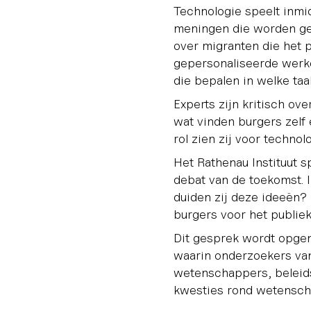
Technologie speelt inmid
meningen die worden g
over migranten die het p
gepersonaliseerde werke
die bepalen in welke taa
Experts zijn kritisch ove
wat vinden burgers zelf 
rol zien zij voor technol
Het Rathenau Instituut s
debat van de toekomst. 
duiden zij deze ideeën?
burgers voor het publie
Dit gesprek wordt opgen
waarin onderzoekers van
wetenschappers, beleids
kwesties rond wetensch