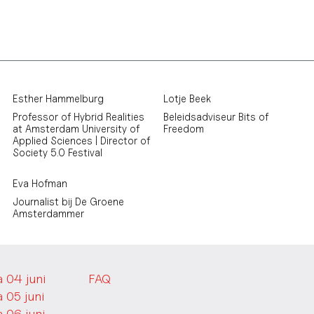
Esther Hammelburg
Lotje Beek
Professor of Hybrid Realities
Beleidsadviseur Bits of
at Amsterdam University of
Freedom
Applied Sciences | Director of
Society 5.0 Festival
Eva Hofman
Journalist bij De Groene
Amsterdammer
 04 juni
FAQ
 05 juni
 06 juni