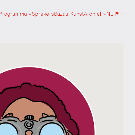
Programma
Sprekers
Bazaar
Kunst
Archief
NL ⚑