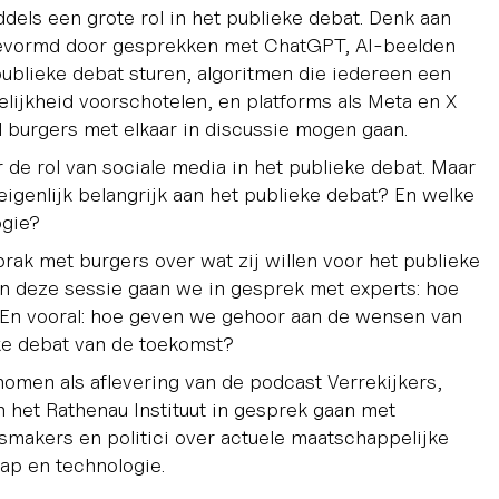
dels een grote rol in het publieke debat. Denk aan
evormd door gesprekken met ChatGPT, AI-beelden
ublieke debat sturen, algoritmen die iedereen een
lijkheid voorschotelen, en platforms als Meta en X
l burgers met elkaar in discussie mogen gaan.
r de rol van sociale media in het publieke debat. Maar
eigenlijk belangrijk aan het publieke debat? En welke
ogie?
prak met burgers over wat zij willen voor het publieke
In deze sessie gaan we in gesprek met experts: hoe
 En vooral: hoe geven we gehoor aan de wensen van
ke debat van de toekomst?
omen als aflevering van de podcast Verrekijkers,
 het Rathenau Instituut in gesprek gaan met
makers en politici over actuele maatschappelijke
ap en technologie.