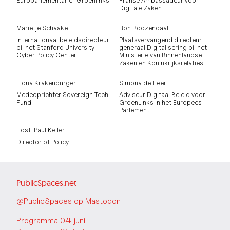
Europarlementariër Groenlinks
Franse Ambassadeur voor
Digitale Zaken
Marietje Schaake
Ron Roozendaal
Internationaal beleidsdirecteur
Plaatsvervangend directeur-
bij het Stanford University
generaal Digitalisering bij het
Cyber Policy Center
Ministerie van Binnenlandse
Zaken en Koninkrijksrelaties
Fiona Krakenbürger
Simona de Heer
Medeoprichter Sovereign Tech
Adviseur Digitaal Beleid voor
Fund
GroenLinks in het Europees
Parlement
Host: Paul Keller
Director of Policy
PublicSpaces.net
@PublicSpaces op Mastodon
Programma 04 juni