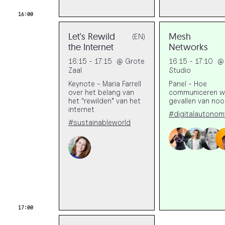
16:00
Let's Rewild
Mesh
(EN)
the Internet
Networks
16:15 - 17:15
@
Grote
16:15 - 17:10
@
Zaal
Studio
Keynote - Maria Farrell
Panel - Hoe
over het belang van
communiceren w
het “rewilden” van het
gevallen van no
internet
#digitalautonom
#sustainableworld
17:00