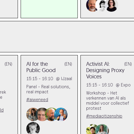
AI for the
Activist AI:
(EN)
(EN)
(EN)
Public Good
Designing Proxy
Voices
15:15 - 16:10
@
IJzaal
15:15 - 16:10
@
Expo
Panel - Real solutions,
real impact
rek
Workshop - Het
re
verkennen van AI als
#aiweneed
middel voor collectief
protest
ld
#mediacitizenship