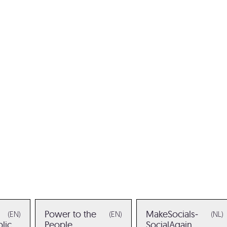
Power to the
MakeSocials­
(EN)
(EN)
(NL)
lic
People
SocialAgain