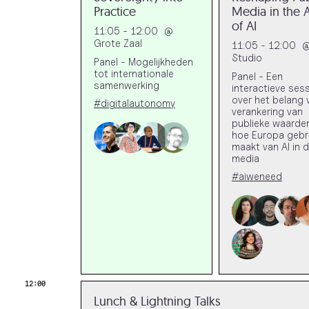
Practice
Media in the 
of AI
11:05 - 12:00
@
Grote Zaal
11:05 - 12:00
Studio
Panel - Mogelijkheden
tot internationale
Panel - Een
samenwerking
interactieve sess
over het belang 
#digitalautonomy
verankering van
publieke waarden
hoe Europa gebr
maakt van AI in 
media
#aiweneed
12:00
Lunch & Lightning Talks