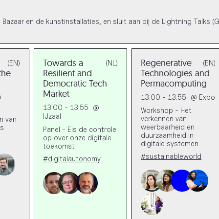
zaar en de kunstinstallaties, en sluit aan bij de Lightning Talks (G
Towards a
Regenerative
(EN)
(NL)
(EN)
the
Resilient and
Technologies and
Democratic Tech
Permacomputing
Market
@
13:00 - 13:55
@
Expo
13:00 - 13:55
@
Workshop - Het
IJzaal
verkennen van
en van
weerbaarheid en
rs
Panel - Eis de controle
duurzaamheid in
op over onze digitale
digitale systemen
toekomst
#sustainableworld
#digitalautonomy