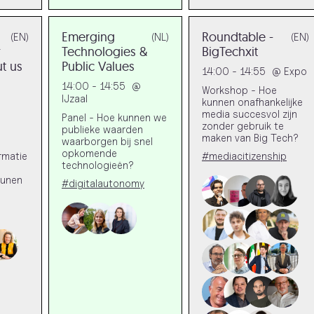
Emerging
Roundtable -
(EN)
(NL)
(EN)
r
Technologies &
BigTechxit
t us
Public Values
14:00 - 14:55
@
Expo
14:00 - 14:55
@
Workshop - Hoe
IJzaal
@
kunnen onafhankelijke
media succesvol zijn
Panel - Hoe kunnen we
zonder gebruik te
publieke waarden
maken van Big Tech?
waarborgen bij snel
opkomende
rmatie
#mediacitizenship
technologieën?
eunen
#digitalautonomy