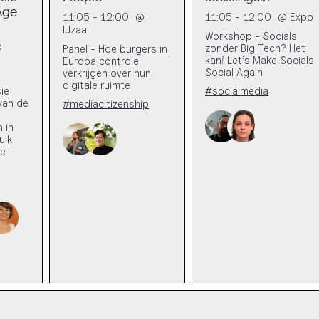
Age
11:05 - 12:00
@
11:05 - 12:00
@
Expo
IJzaal
Workshop - Socials
@
zonder Big Tech? Het
Panel - Hoe burgers in
kan! Let’s Make Socials
Europa controle
Social Again
verkrijgen over hun
digitale ruimte
ie
#socialmedia
van de
#mediacitizenship
 in
uik
de