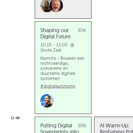
Shaping our
(EN)
Digital Future
10:15 - 11:00
@
Grote Zaal
Keynote - Bouwen aan
rechtvaardige,
soevereine en
duurzame digitale
systemen
#digitalautonomy
11:00
Putting Digital
AI Warm-Up:
(EN)
Sovereignty into
Reshaping Pub