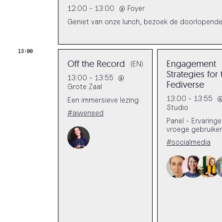
12:00 - 13:00
@
Foyer
Geniet van onze lunch, bezoek de doorlopende Ba
13:00
Off the Record
Engagement
(EN)
Strategies for 
13:00 - 13:55
@
Fediverse
Grote Zaal
13:00 - 13:55
Een immersieve lezing
Studio
#aiweneed
Panel - Ervaring
vroege gebruike
#socialmedia