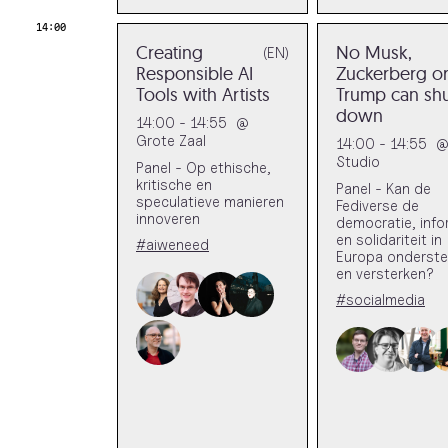
14:00
Creating
No Musk,
(EN)
Responsible AI
Zuckerberg o
Tools with Artists
Trump can shu
down
14:00 - 14:55
@
Grote Zaal
14:00 - 14:55
Studio
Panel - Op ethische,
kritische en
Panel - Kan de
speculatieve manieren
Fediverse de
innoveren
democratie, info
en solidariteit in
#aiweneed
Europa onderst
en versterken?
#socialmedia