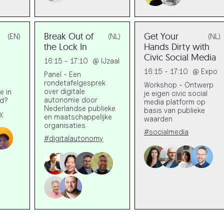
Break Out of
Get Your
(EN)
(NL)
(NL)
the Lock In
Hands Dirty with
Civic Social Media
16:15 - 17:10
@
IJzaal
16:15 - 17:10
@
Expo
Panel - Een
rondetafelgesprek
Workshop - Ontwerp
over digitale
e in
je eigen civic social
autonomie door
od?
media platform op
Nederlandse publieke
basis van publieke
y
en maatschappelijke
waarden
organisaties
#socialmedia
#digitalautonomy