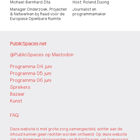
Michael-Bernhard Zita
Host: Roland Duong
Manager Onderzoek, Projecten
Journalist en
& Netwerken bij Raad voor de
programmamaker
Europese Openbare Ruimte
PublicSpaces.net
@PublicSpaces op Mastodon
Programma 04 juni
Programma 05 juni
Programma 06 juni
Sprekers
Bazaar
Kunst
FAQ
Deze website is met grote zorg samengesteld, echter aan de
inhoud kunnen geen rechten worden ontleend. Op deze website
zijn de
Algemene Voorwaarden van PublicSpaces
van toepassing.