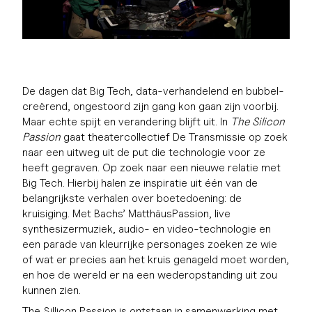
De dagen dat Big Tech, data-verhandelend en bubbel-
creërend, ongestoord zijn gang kon gaan zijn voorbij.
Maar echte spijt en verandering blijft uit. In
The Silicon
Passion
gaat theatercollectief De Transmissie op zoek
naar een uitweg uit de put die technologie voor ze
heeft gegraven. Op zoek naar een nieuwe relatie met
Big Tech. Hierbij halen ze inspiratie uit één van de
belangrijkste verhalen over boetedoening: de
kruisiging. Met Bachs’ MatthäusPassion, live
synthesizermuziek, audio- en video-technologie en
een parade van kleurrijke personages zoeken ze wie
of wat er precies aan het kruis genageld moet worden,
en hoe de wereld er na een wederopstanding uit zou
kunnen zien.
The Sillicon Passion is ontstaan in samenwerking met